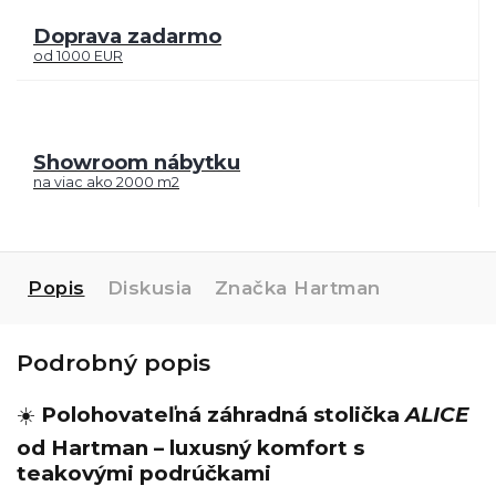
Doprava zadarmo
od 1000 EUR
Showroom nábytku
na viac ako 2000 m2
Popis
Diskusia
Značka
Hartman
Podrobný popis
☀️
Polohovateľná záhradná stolička
ALICE
od Hartman – luxusný komfort s
teakovými podrúčkami