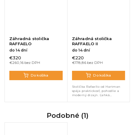
Záhradná stolička
Záhradná stolička
RAFFAELO
RAFFAELO II
do 14 dní
do 14 dní
€320
€220
€260,16 bez DPH
€178,86 bez DPH
Do košíka
Do košíka
Stolička Rafaello od Hartman
spája praktickosť, pohodlie a
moderný dizajn. Ľahká
hliníková konštrukcia a odolný
textilný výplet zabezpečujú
komfort aj dlhú životnosť v...
Podobné (1)