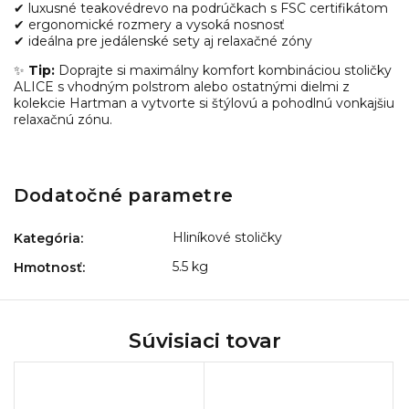
✔ luxusné teakovédrevo na podrúčkach s FSC certifikátom
✔ ergonomické rozmery a vysoká nosnosť
✔ ideálna pre jedálenské sety aj relaxačné zóny
✨
Tip:
Doprajte si maximálny komfort kombináciou stoličky
ALICE s vhodným polstrom alebo ostatnými dielmi z
kolekcie Hartman a vytvorte si štýlovú a pohodlnú vonkajšiu
relaxačnú zónu.
Dodatočné parametre
Hliníkové stoličky
Kategória
:
5.5 kg
Hmotnosť
:
Súvisiaci tovar