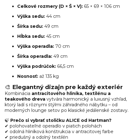
Celkové rozmery (D × Š × V):
65 × 69 × 106 cm
Výška sedu:
44 cm
Šírka sedu:
49 cm
Hĺbka sedu:
45 cm
Výška operadla:
70 cm
Šírka operadla:
49 cm
Výška podrúčok:
66,5 cm
Nosnosť:
až 135 kg
🎨
Elegantný dizajn pre každý exteriér
Kombinácia
antracitového hliníka, textilénu a
teakového dreva
vytvára harmonický a luxusný vzhľad,
ktorý ladí s rôznymi štýlmi záhradného nábytku – od
moderných lounge setov po klasické jedálenské zostavy.
🍃
Prečo si vybrať stoličku ALICE od Hartman?
✔ polohovateľné operadlo v piatich polohách
✔ odolná hliníková konštrukcia v antracitovej farbe
✔ priedušný a odolný textilén