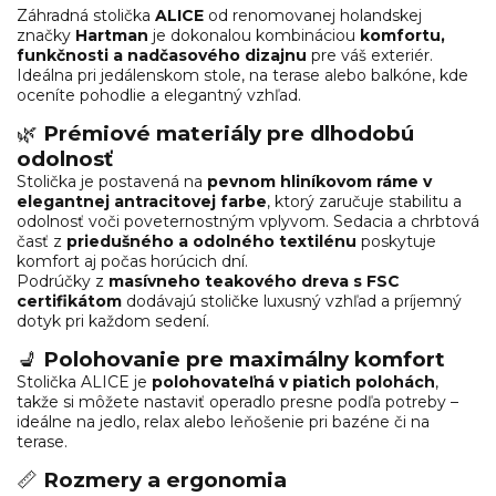
Záhradná stolička
ALICE
od renomovanej holandskej
značky
Hartman
je dokonalou kombináciou
komfortu,
funkčnosti a nadčasového dizajnu
pre váš exteriér.
Ideálna pri jedálenskom stole, na terase alebo balkóne, kde
oceníte pohodlie a elegantný vzhľad.
🌿
Prémiové materiály pre dlhodobú
odolnosť
Stolička je postavená na
pevnom hliníkovom ráme v
elegantnej antracitovej farbe
, ktorý zaručuje stabilitu a
odolnosť voči poveternostným vplyvom. Sedacia a chrbtová
časť z
priedušného a odolného textilénu
poskytuje
komfort aj počas horúcich dní.
Podrúčky z
masívneho teakového dreva s FSC
certifikátom
dodávajú stoličke luxusný vzhľad a príjemný
dotyk pri každom sedení.
💺
Polohovanie pre maximálny komfort
Stolička ALICE je
polohovateľná v piatich polohách
,
takže si môžete nastaviť operadlo presne podľa potreby –
ideálne na jedlo, relax alebo leňošenie pri bazéne či na
terase.
📏
Rozmery a ergonomia