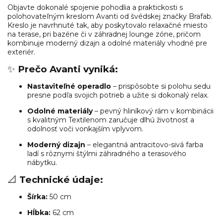
Objavte dokonalé spojenie pohodlia a praktickosti s
polohovateľným kreslom Avanti od švédskej značky Brafab.
Kreslo je navrhnuté tak, aby poskytovalo relaxačné miesto
na terase, pri bazéne či v záhradnej lounge zóne, pričom
kombinuje moderný dizajn a odolné materiály vhodné pre
exteriér.
✨
Prečo Avanti vyniká:
Nastaviteľné operadlo
– prispôsobte si polohu sedu
presne podľa svojich potrieb a užite si dokonalý relax.
Odolné materiály
– pevný hliníkový rám v kombinácii
s kvalitným Textilenom zaručuje dlhú životnosť a
odolnosť voči vonkajším vplyvom.
Moderný dizajn
– elegantná antracitovo-sivá farba
ladí s rôznymi štýlmi záhradného a terasového
nábytku.
📐
Technické údaje:
Šírka:
50 cm
Hĺbka:
62 cm