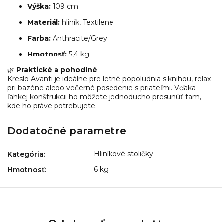
Výška:
109 cm
Materiál:
hliník, Textilene
Farba:
Anthracite/Grey
Hmotnosť:
5,4 kg
🌿
Praktické a pohodlné
Kreslo Avanti je ideálne pre letné popoludnia s knihou, relax
pri bazéne alebo večerné posedenie s priateľmi. Vďaka
ľahkej konštrukcii ho môžete jednoducho presunúť tam,
kde ho práve potrebujete.
Dodatočné parametre
Hliníkové stoličky
Kategória
:
6 kg
Hmotnosť
: