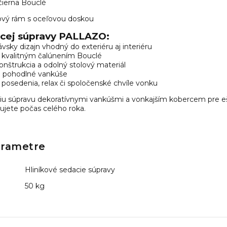
 čierna Bouclé
vový rám s oceľovou doskou
cej súpravy PALLAZO:
sky dizajn vhodný do exteriéru aj interiéru
 kvalitným čalúnením Bouclé
nštrukcia a odolný stolový materiál
ú pohodlné vankúše
 posedenia, relax či spoločenské chvíle vonku
u súpravu dekoratívnymi vankúšmi a vonkajším kobercem pre eš
ilujete počas celého roka.
arametre
Hliníkové sedacie súpravy
50 kg