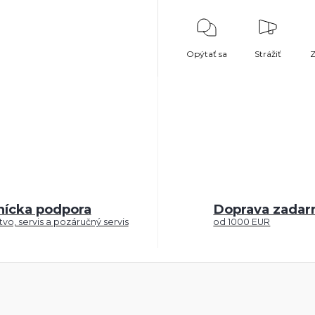
Opýtať sa
Strážiť
Z
nícka podpora
Doprava zada
vo, servis a pozáručný servis
od 1000 EUR