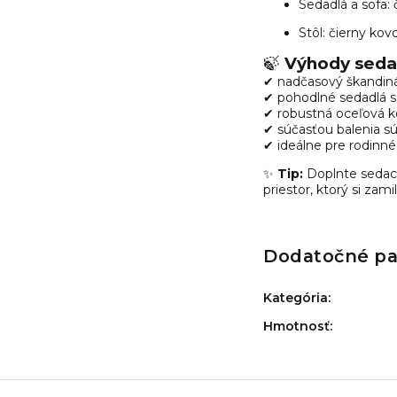
Sedadlá a sofa:
Stôl: čierny ko
🍃
Výhody seda
✔ nadčasový škandináv
✔ pohodlné sedadlá s
✔ robustná oceľová ko
✔ súčasťou balenia s
✔ ideálne pre rodinné
✨
Tip:
Doplnte sedaci
priestor, ktorý si zam
Dodatočné p
Kategória
:
Hmotnosť
: