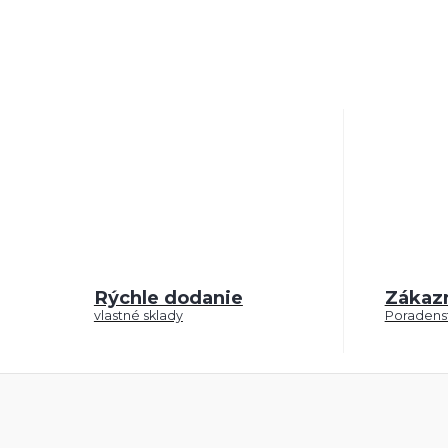
Rýchle dodanie
Zákaz
vlastné sklady
Poradenst