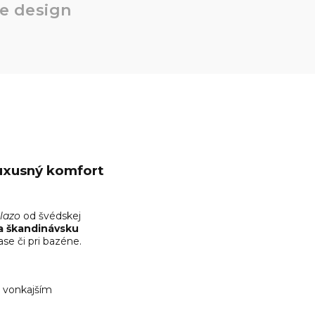
e design
uxusný komfort
lazo
od švédskej
 a škandinávsku
ase či pri bazéne.
i vonkajším