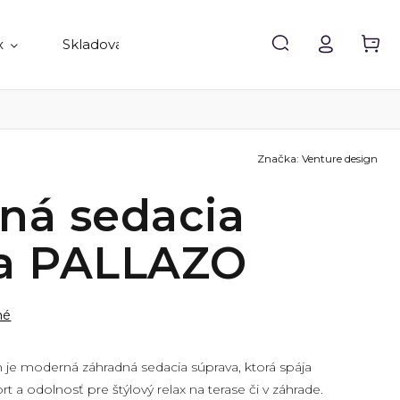
x
Skladovanie
Doplnky
Predávané 
Značka:
Venture design
ná sedacia
va PALLAZO
né
 je moderná záhradná sedacia súprava, ktorá spája
t a odolnosť pre štýlový relax na terase či v záhrade.