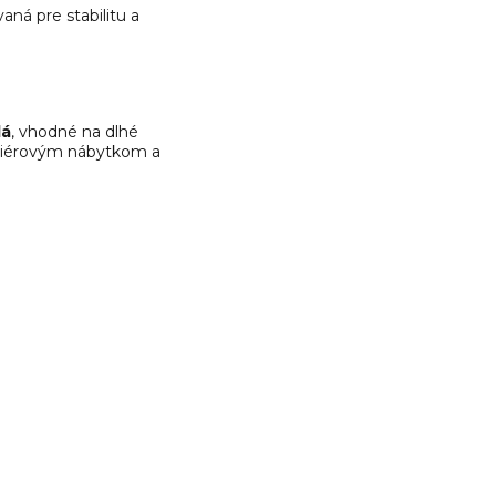
aná pre stabilitu a
lá
, vhodné na dlhé
teriérovým nábytkom a