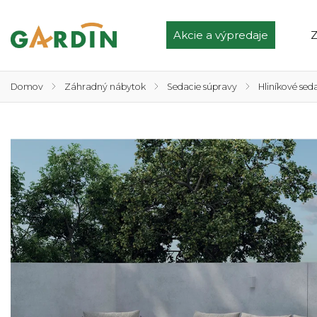
Akcie a výpredaje
Z
Domov
/
Záhradný nábytok
/
Sedacie súpravy
/
Hliníkové sed