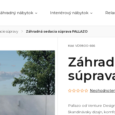
áhradný nábytok
Interiérový nábytok
Rela
acie súpravy
/
Záhradná sedacia súprava PALLAZO
Kód:
VD9800-666
Záhrad
súpra
Neohodnote
Pallazo od Venture Design
škandinávsky dizajn, komfor