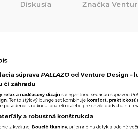
Diskusia
Značka
Ventur
is
dacia súprava
PALLAZO
od Venture Design – l
su či záhradu
 relax a nadčasový dizajn
s elegantnou sedacou súpravou
Pal
ign
. Tento štýlový lounge set kombinuje
komfort, praktickosť
re posedenie s rodinou, priateľmi alebo pre chvíle oddychu na ter
eriály a robustná konštrukcia
nie z kvalitnej
Bouclé tkaniny
, príjemné na dotyk a odolné voč