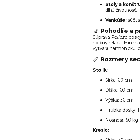
Stoly a konštr
dlhú životnosť.
Vankúše:
súčas
💺
Pohodlie a p
Súprava
Pallazo
posk
hodiny relaxu. Minim
vytvára harmonickú l
📏
Rozmery sed
Stolík:
Šírka: 60 cm
Dĺžka: 60 cm
Výška: 36 cm
Hrúbka dosky: 1
Nosnosť: 50 kg
Kreslo: