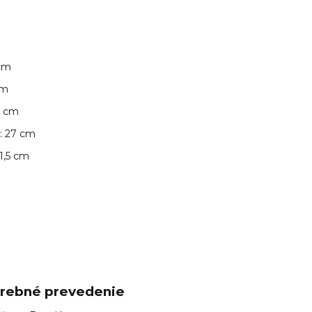
 cm
cm
5 cm
: 27 cm
 1,5 cm
g
arebné prevedenie