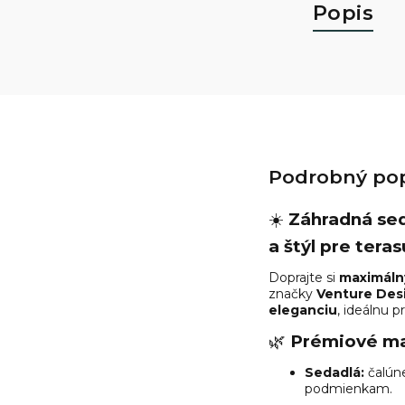
Popis
Podrobný pop
☀️
Záhradná se
a štýl pre tera
Doprajte si
maximálny
značky
Venture Des
eleganciu
, ideálnu p
🌿
Prémiové mat
Sedadlá:
čalúne
podmienkam.