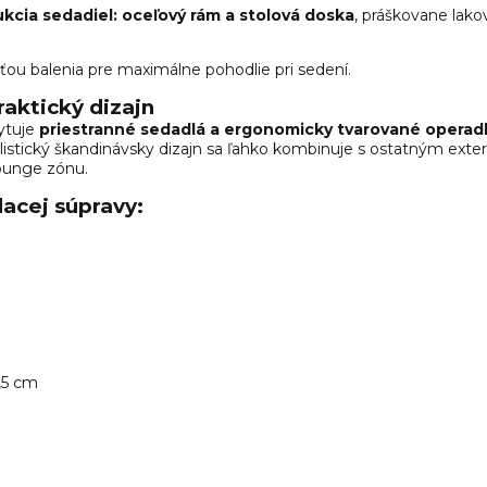
ukcia sedadiel:
oceľový rám a stolová doska
, práškovane lakov
ťou balenia pre maximálne pohodlie pri sedení.
raktický dizajn
ytuje
priestranné sedadlá a ergonomicky tvarované operad
alistický škandinávsky dizajn sa ľahko kombinuje s ostatným ex
ounge zónu.
acej súpravy:
,5 cm