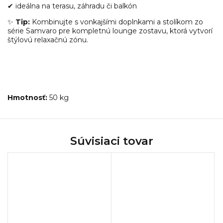
✔ ideálna na terasu, záhradu či balkón
✨
Tip:
Kombinujte s vonkajšími doplnkami a stolíkom zo
série Samvaro pre kompletnú lounge zostavu, ktorá vytvorí
štýlovú relaxačnú zónu.
Hmotnosť:
50 kg
Súvisiaci tovar