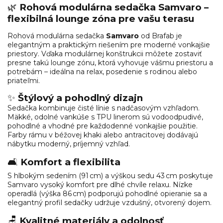
🌿
Rohová modulárna sedačka Samvaro –
flexibilná lounge zóna pre vašu terasu
Rohová modulárna sedačka
Samvaro
od
Brafab
je
elegantným a praktickým riešením pre moderné vonkajšie
priestory. Vďaka modulárnej konštrukcii môžete zostaviť
presne takú lounge zónu, ktorá vyhovuje vášmu priestoru a
potrebám – ideálna na relax, posedenie s rodinou alebo
priateľmi.
✨
Štýlový a pohodlný dizajn
Sedačka kombinuje čisté línie s nadčasovým vzhľadom.
Mäkké, odolné vankúše s TPU linerom sú vodoodpudivé,
pohodlné a vhodné pre každodenné vonkajšie použitie.
Farby rámu v béžovej khaki alebo antracitovej dodávajú
nábytku moderný, príjemný vzhľad.
🛋️
Komfort a flexibilita
S hlbokým sedením (91 cm) a výškou sedu 43 cm poskytuje
Samvaro vysoký komfort pre dlhé chvíle relaxu. Nízke
operadlá (výška 86 cm) podporujú pohodlné opieranie sa a
elegantný profil sedačky udržuje vzdušný, otvorený dojem.
🪑
Kvalitné materiály a odolnosť