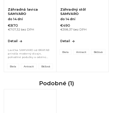
Záhradná lavica
Záhradný stôl
SAMVARO
SAMVARO
do 14 dní
do 14 dní
€870
€490
€707,32 bez DPH
€398,37 bez DPH
Detail
Detail
Lavička SAMVARO od BRAFAB
Biela
Antracit
Béžová
prináša moderný dizajn,
pohodlné podušky a odolnú
hliníkovú konštrukciu. Ideálna
na terasu či záhradu, kde
Biela
Antracit
Béžová
vytvorí štýlové miesto na relax
aj posedenie...
Podobné (1)