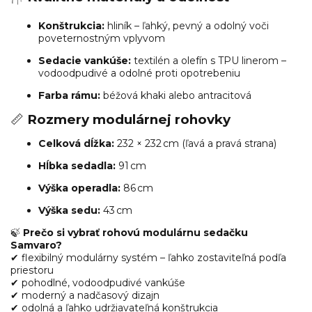
Konštrukcia:
hliník – ľahký, pevný a odolný voči
poveternostným vplyvom
Sedacie vankúše:
textilén a olefín s TPU linerom –
vodoodpudivé a odolné proti opotrebeniu
Farba rámu:
béžová khaki alebo antracitová
📏
Rozmery modulárnej rohovky
Celková dĺžka:
232 × 232 cm (ľavá a pravá strana)
Hĺbka sedadla:
91 cm
Výška operadla:
86 cm
Výška sedu:
43 cm
🍃
Prečo si vybrať rohovú modulárnu sedačku
Samvaro?
✔ flexibilný modulárny systém – ľahko zostaviteľná podľa
priestoru
✔ pohodlné, vodoodpudivé vankúše
✔ moderný a nadčasový dizajn
✔ odolná a ľahko udržiavateľná konštrukcia