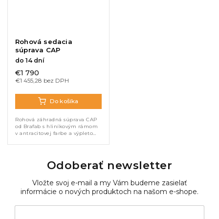
Rohová sedacia
súprava CAP
do 14 dní
€1 790
€1 455,28 bez DPH
Do košíka
Rohová záhradná súprava CAP
od Brafab s hliníkovým rámom
v antracitovej farbe a výpletom
TEXTILENE. Pohodlné
polyesterové polstre, rozmery
214×214 cm. Ideálna na terasy
a...
Odoberať newsletter
Vložte svoj e-mail a my Vám budeme zasielať
informácie o nových produktoch na našom e-shope.