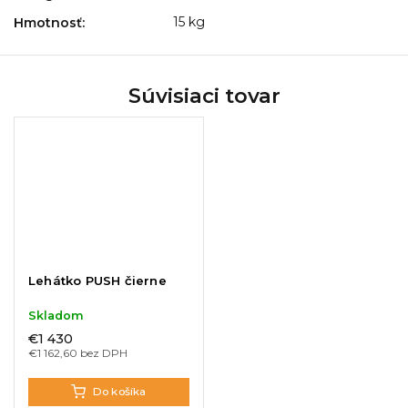
15 kg
Hmotnosť
:
Súvisiaci tovar
Lehátko PUSH čierne
Skladom
€1 430
€1 162,60 bez DPH
Do košíka