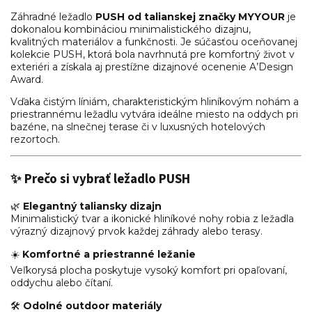
Záhradné ležadlo
PUSH od talianskej značky MYYOUR
je
dokonalou kombináciou minimalistického dizajnu,
kvalitných materiálov a funkčnosti. Je súčasťou oceňovanej
kolekcie PUSH, ktorá bola navrhnutá pre komfortný život v
exteriéri a získala aj prestížne dizajnové ocenenie A’Design
Award.
Vďaka čistým líniám, charakteristickým hliníkovým nohám a
priestrannému ležadlu vytvára ideálne miesto na oddych pri
bazéne, na slnečnej terase či v luxusných hotelových
rezortoch.
✨ Prečo si vybrať ležadlo PUSH
🌿
Elegantný taliansky dizajn
Minimalistický tvar a ikonické hliníkové nohy robia z ležadla
výrazný dizajnový prvok každej záhrady alebo terasy.
☀️
Komfortné a priestranné ležanie
Veľkorysá plocha poskytuje vysoký komfort pri opaľovaní,
oddychu alebo čítaní.
🛠️
Odolné outdoor materiály