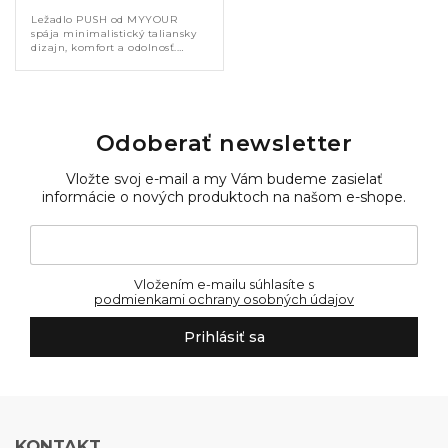
Ležadlo PUSH od MYYOUR
spája minimalistický taliansky
dizajn, komfort a odolnosť.
Hliníková konštrukcia a
priedušná Textilene sieťovina
zaručujú pohodlie aj dlhú
životnosť....
Odoberať newsletter
Vložte svoj e-mail a my Vám budeme zasielať
informácie o nových produktoch na našom e-shope.
Vložením e-mailu súhlasíte s
podmienkami ochrany osobných údajov
Prihlásiť sa
KONTAKT