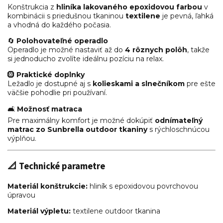
Konštrukcia z
hliníka lakovaného epoxidovou farbou
v
kombinácii s priedušnou tkaninou
textilene
je pevná, ľahká
a vhodná do každého počasia.
🔄
Polohovateľné operadlo
Operadlo je možné nastaviť až do
4 rôznych polôh
, takže
si jednoducho zvolíte ideálnu pozíciu na relax.
🛞
Praktické doplnky
Ležadlo je dostupné aj s
kolieskami a slnečníkom
pre ešte
väčšie pohodlie pri používaní.
🛋️
Možnosť matraca
Pre maximálny komfort je možné dokúpiť
odnímateľný
matrac zo Sunbrella outdoor tkaniny
s rýchloschnúcou
výplňou.
📐 Technické parametre
Materiál konštrukcie:
hliník s epoxidovou povrchovou
úpravou
Materiál výpletu:
textilene outdoor tkanina