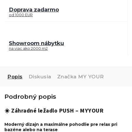
Doprava zadarmo
od 1000 EUR
Showroom nábytku
na viac ako 2000 m2
Popis
Diskusia
Značka
MY YOUR
Podrobný popis
☀️ Záhradné ležadlo PUSH – MYYOUR
Moderný dizajn a maximálne pohodlie pre relax pri
bazéne alebo na terase