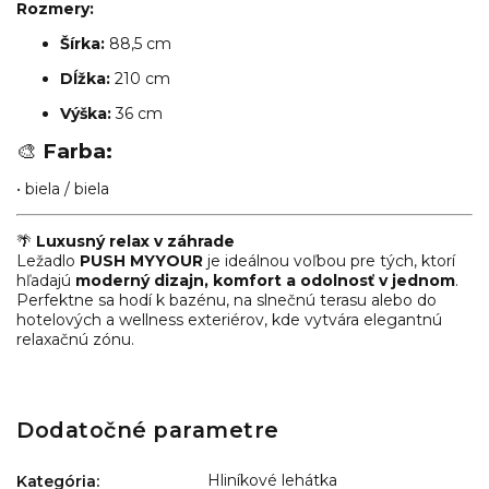
Rozmery:
Šírka:
88,5 cm
Dĺžka:
210 cm
Výška:
36 cm
🎨
Farba:
• biela / biela
🌴
Luxusný relax v záhrade
Ležadlo
PUSH MYYOUR
je ideálnou voľbou pre tých, ktorí
hľadajú
moderný dizajn, komfort a odolnosť v jednom
.
Perfektne sa hodí k bazénu, na slnečnú terasu alebo do
hotelových a wellness exteriérov, kde vytvára elegantnú
relaxačnú zónu.
Dodatočné parametre
Hliníkové lehátka
Kategória
: