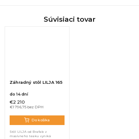
Súvisiaci tovar
Záhradný stôl LILJA 165
do 14 dní
€2 210
€1 796,75 bez DPH
Do košíka
Stôl LILJA od Brafab z
masívneho teaku vyniká