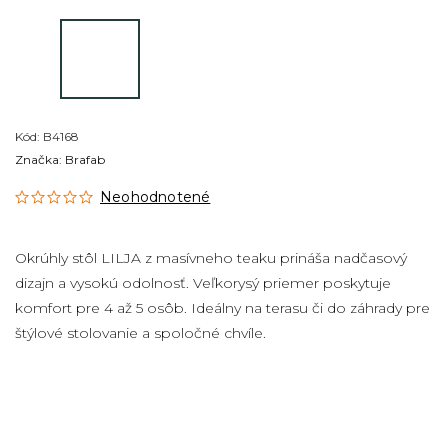
Kód:
B4168
Značka:
Brafab
Neohodnotené
Okrúhly stôl LILJA z masívneho teaku prináša nadčasový
dizajn a vysokú odolnosť. Veľkorysý priemer poskytuje
komfort pre 4 až 5 osôb. Ideálny na terasu či do záhrady pre
štýlové stolovanie a spoločné chvíle.