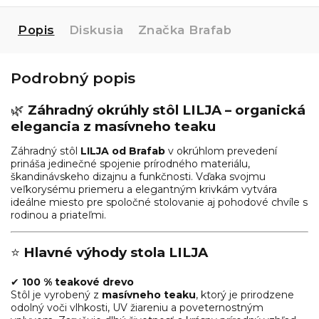
Popis
Diskusia
Značka
Brafab
Podrobný popis
🌿
Záhradný okrúhly stôl LILJA – organická
elegancia z masívneho teaku
Záhradný stôl
LILJA od Brafab
v okrúhlom prevedení
prináša jedinečné spojenie prírodného materiálu,
škandinávskeho dizajnu a funkčnosti. Vďaka svojmu
veľkorysému priemeru a elegantným krivkám vytvára
ideálne miesto pre spoločné stolovanie aj pohodové chvíle s
rodinou a priateľmi.
⭐
Hlavné výhody stola LILJA
✔
100 % teakové drevo
Stôl je vyrobený z
masívneho teaku
, ktorý je prirodzene
odolný voči vlhkosti, UV žiareniu a poveternostným