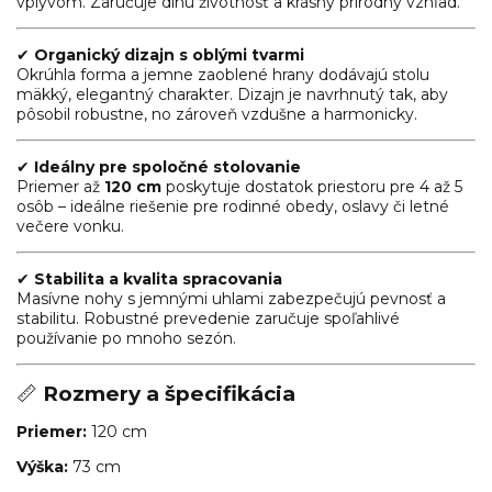
vplyvom. Zaručuje dlhú životnosť a krásny prírodný vzhľad.
✔
Organický dizajn s oblými tvarmi
Okrúhla forma a jemne zaoblené hrany dodávajú stolu
mäkký, elegantný charakter. Dizajn je navrhnutý tak, aby
pôsobil robustne, no zároveň vzdušne a harmonicky.
✔
Ideálny pre spoločné stolovanie
Priemer až
120 cm
poskytuje dostatok priestoru pre 4 až 5
osôb – ideálne riešenie pre rodinné obedy, oslavy či letné
večere vonku.
✔
Stabilita a kvalita spracovania
Masívne nohy s jemnými uhlami zabezpečujú pevnosť a
stabilitu. Robustné prevedenie zaručuje spoľahlivé
používanie po mnoho sezón.
📏
Rozmery a špecifikácia
Priemer:
120 cm
Výška:
73 cm