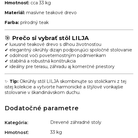
Hmotnosť:
cca 33 kg
Materiál:
masívne teakové drevo
Farba:
prírodný teak
🎯
Prečo si vybrať stôl LILJA
✔ luxusné teakové drevo s dlhou životnosťou
✔ elegantný okrúhly dizajn podporujúci spoločné stolovanie
✔ odolnosť voči poveternostným podmienkam
✔ stabilná a robustná konštrukcia
✔ ideálny pre terasu, záhradu aj komerčné priestory
✨
Tip:
Okrúhly stôl LILJA skombinujte so stoličkami z tej
istej kolekcie a vytvorte harmonické a štýlové vonkajšie
stolovanie v škandinávskom duchu.
Dodatočné parametre
Drevené záhradné stoly
Kategória
:
33 kg
Hmotnosť
: