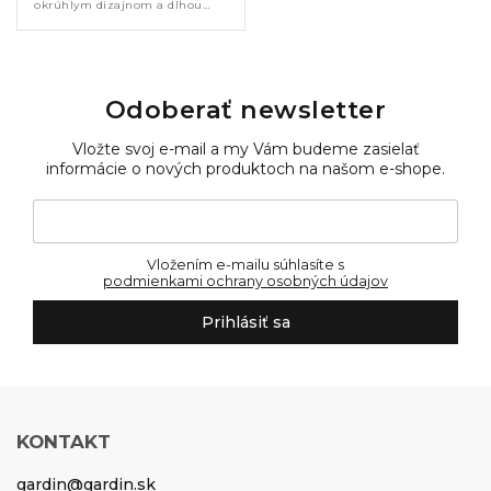
okrúhlym dizajnom a dlhou
životnosťou. Poskytuje dostatok
miesta pre pohodlné stolovanie
a vytvára štýlové centrum terasy
alebo...
Odoberať newsletter
Vložte svoj e-mail a my Vám budeme zasielať
informácie o nových produktoch na našom e-shope.
Vložením e-mailu súhlasíte s
podmienkami ochrany osobných údajov
Prihlásiť sa
KONTAKT
gardin
@
gardin.sk