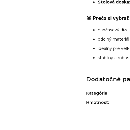
Stolová doska
🎯 Prečo si vybrať
nadčasový diza
odolný materiál
ideálny pre veľk
stabilný a robus
Dodatočné p
Kategória
:
Hmotnosť
: