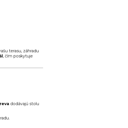
ašu terasu, záhradu
ál
, čím poskytuje
reva
dodávajú stolu
radu.