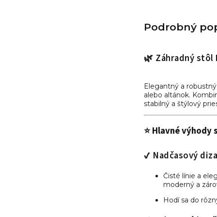
Podrobný pop
🌿 Záhradný stôl
Elegantný a robustný
alebo altánok. Kombi
stabilný a štýlový pri
⭐ Hlavné výhody 
✔ Nadčasový diza
Čisté línie a e
moderný a zárov
Hodí sa do rôzny