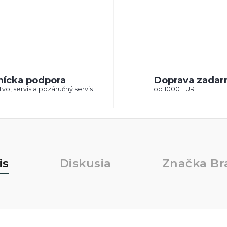
nícka podpora
Doprava zada
vo, servis a pozáručný servis
od 1000 EUR
is
Diskusia
Značka
Br