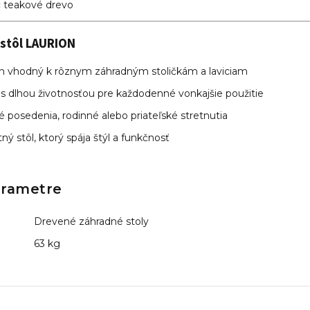
:
teakové drevo
 stôl LAURION
jn vhodný k rôznym záhradným stoličkám a laviciam
 s dlhou životnosťou pre každodenné vonkajšie použitie
é posedenia, rodinné alebo priateľské stretnutia
tný stôl, ktorý spája štýl a funkčnosť
arametre
Drevené záhradné stoly
63 kg