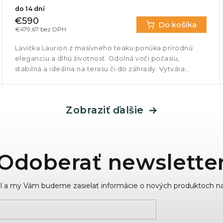
do 14 dní
€590
Do košíka
€479,67 bez DPH
Lavička Laurion z masívneho teaku ponúka prírodnú
eleganciu a dlhú životnosť. Odolná voči počasiu,
stabilná a ideálna na terasu či do záhrady. Vytvára
pohodlné miesto na sedenie...
Zobraziť ďalšie
Odoberať newslette
ail a my Vám budeme zasielať informácie o nových produktoch n