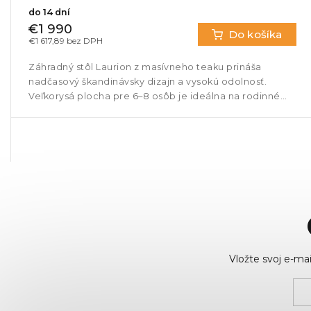
do 14 dní
€1 990
Do košíka
€1 617,89 bez DPH
Záhradný stôl Laurion z masívneho teaku prináša
nadčasový škandinávsky dizajn a vysokú odolnosť.
Veľkorysá plocha pre 6–8 osôb je ideálna na rodinné
stolovanie aj stretnutia s...
Vložte svoj e-m