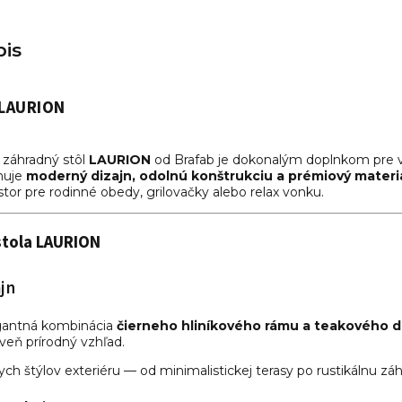
is
LAURION
 záhradný stôl
LAURION
od Brafab je dokonalým doplnkom pre v
nuje
moderný dizajn, odolnú konštrukciu a prémiový materi
estor pre rodinné obedy, grilovačky alebo relax vonku.
stola LAURION
jn
legantná kombinácia
čierneho hliníkového rámu a teakového d
eň prírodný vzhľad.
ch štýlov exteriéru — od minimalistickej terasy po rustikálnu záh