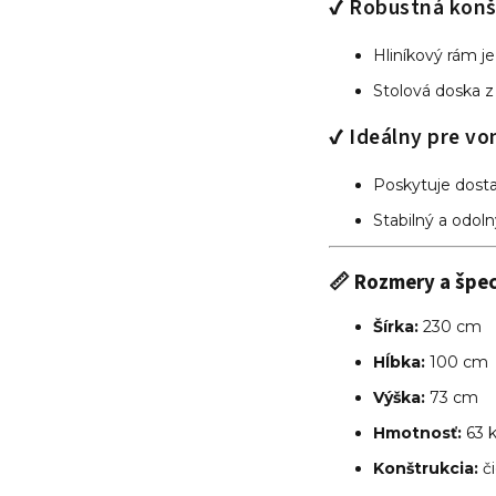
✔ Robustná konš
Hliníkový rám j
Stolová doska z
✔ Ideálny pre vo
Poskytuje dosta
Stabilný a odoln
📏
Rozmery a špec
Šírka:
230 cm
Hĺbka:
100 cm
Výška:
73 cm
Hmotnosť:
63 
Konštrukcia:
či