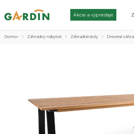
Akcie a výpredaje
Z
Domov
/
Záhradný nábytok
/
Záhradné stoly
/
Drevené záhra