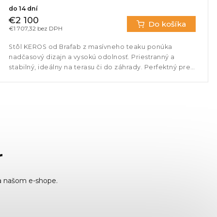
do 14 dní
€2 100
Do košíka
€1 707,32 bez DPH
Stôl KEROS od Brafab z masívneho teaku ponúka
nadčasový dizajn a vysokú odolnosť. Priestranný a
stabilný, ideálny na terasu či do záhrady. Perfektný pre
rodinné stolovanie aj...
r
a našom e-shope.