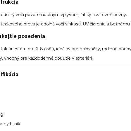
trukcia
e odolný voči poveternostným vplyvom, ľahký a zároveň pevný.
 teakového dreva je odolná voči vlhkosti, UV žiareniu a bežnému
nkajšie posedenia
tok priestoru pre 6–8 osôb, ideálny pre grilovačky, rodinné obed
ý, vhodný pre každodenné použitie v exteriéri.
ifikácia
kg
erny hliník