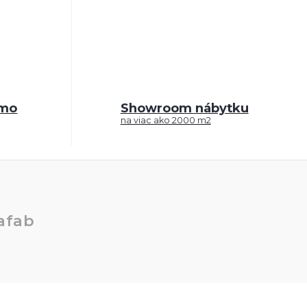
rmo
Showroom nábytku
na viac ako 2000 m2
afab