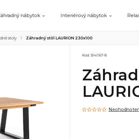
áhradný nábytok
Interiérový nábytok
Rela
dné stoly
/
Záhradný stôl LAURION 230x100
Kód:
B4067-8
Záhrad
LAURI
Neohodnote