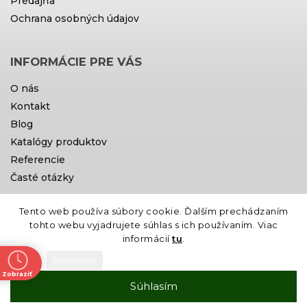
Predajňa
Ochrana osobných údajov
INFORMÁCIE PRE VÁS
O nás
Kontakt
Blog
Katalógy produktov
Referencie
Časté otázky
Tento web používa súbory cookie. Ďalším prechádzaním
Doprava a platby
tohto webu vyjadrujete súhlas s ich používaním. Viac
informácií
tu
.
Nastavenie
Zobraziť
Súhlasím
ne
Vytvoril Shoptet
Copyright 2026
Gardin
. Všetky práva