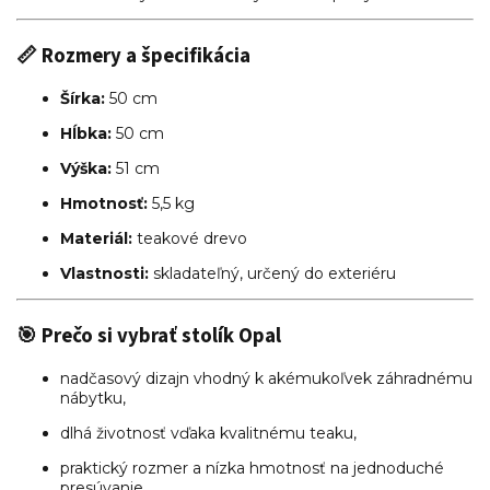
📏
Rozmery a špecifikácia
Šírka:
50 cm
Hĺbka:
50 cm
Výška:
51 cm
Hmotnosť:
5,5
kg
Materiál:
teakové drevo
Vlastnosti:
skladateľný, určený do exteriéru
🎯 Prečo si vybrať stolík Opal
nadčasový dizajn vhodný k akémukoľvek záhradnému
nábytku,
dlhá životnosť vďaka kvalitnému teaku,
praktický rozmer a nízka hmotnosť na jednoduché
presúvanie,