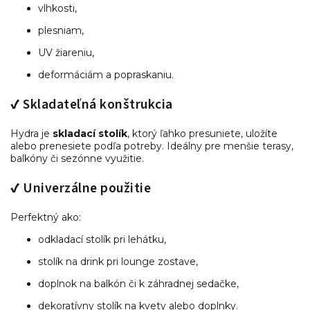
vlhkosti,
plesniam,
UV žiareniu,
deformáciám a popraskaniu.
✔ Skladateľná konštrukcia
Hydra je
skladací stolík
, ktorý ľahko presuniete, uložíte
alebo prenesiete podľa potreby. Ideálny pre menšie terasy,
balkóny či sezónne využitie.
✔ Univerzálne použitie
Perfektný ako:
odkladací stolík pri lehátku,
stolík na drink pri lounge zostave,
doplnok na balkón či k záhradnej sedačke,
dekoratívny stolík na kvety alebo doplnky.