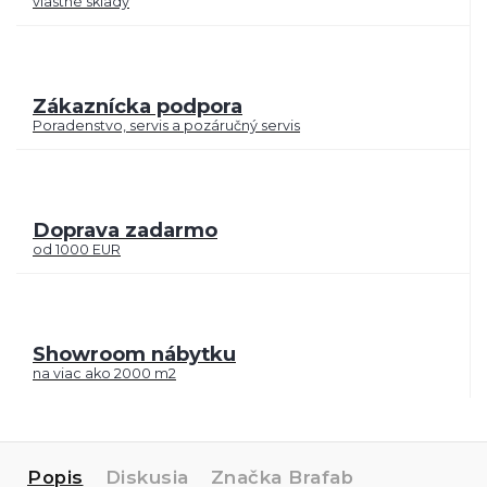
vlastné sklady
Zákaznícka podpora
Poradenstvo, servis a pozáručný servis
Doprava zadarmo
od 1000 EUR
Showroom nábytku
na viac ako 2000 m2
Popis
Diskusia
Značka
Brafab