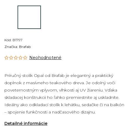
Kód:
B1797
Značka:
Brafab
Neohodnotené
Príručný stolík Opal od Brafab je elegantný a praktický
doplnok z masívneho teakového dreva. Je odolný voči
poveternostným vplyvom, vlhkosti aj UV žiareniu. Vďaka
skladacej konštrukcii ho ľahko premiestnite aj uskladníte.
Ideálny ako odkladací stolík k lehátku, sedačke či na balkón
– spojenie funkčnosti a nadčasového dizajnu.
Detailné informácie