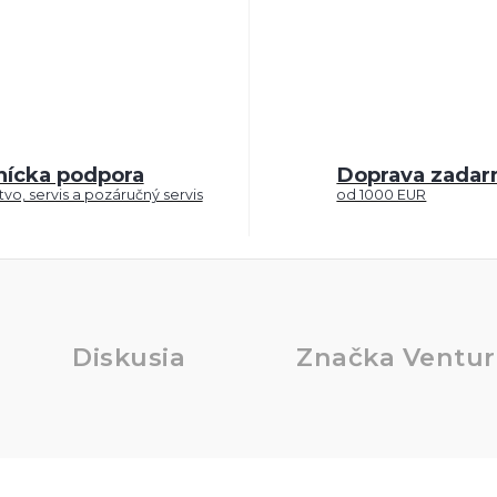
nícka podpora
Doprava zada
vo, servis a pozáručný servis
od 1000 EUR
Diskusia
Značka
Ventur