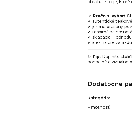
obsahuje oleje, ktoré
🍷
Prečo si vybrať G
✔ autentické teakové
✔ jemne brúsený povr
✔ maximálna nosnosť
✔ skladacia – jednod
✔ ideálna pre záhradu,
✨
Tip:
Doplníte stoli
pohodlné a vizuálne pr
Dodatočné p
Kategória
:
Hmotnosť
: