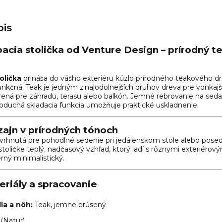
is
acia stolička od
Venture Design
– prírodný t
olička
prináša do vášho exteriéru kúzlo prírodného teakového drev
kčná. Teak je jedným z najodolnejších druhov dreva pre vonkajšie
orená pre záhradu, terasu alebo balkón. Jemné rebrovanie na seda
dnoduchá skladacia funkcia umožňuje praktické uskladnenie.
zajn v prírodných tónoch
vrhnutá pre pohodlné sedenie pri jedálenskom stole alebo posed
toličke teplý, nadčasový vzhľad, ktorý ladí s rôznymi exteriérový
rný minimalistický.
eriály a spracovanie
la a nôh:
Teak, jemne brúsený
 (Natur)