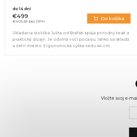
do 14 dní
€499
Do košíka
€405,69 bez DPH
Skladacia stolička Julita od Brafab spája prírodný teak a
praktický dizajn. Je odolná voči počasiu, ľahko sa skladá
a šetrí miesto. Ergonomická výška sedu 44 cm
zaručuje...
Vložte svoj e-m