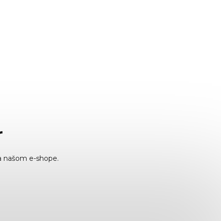
r
a našom e-shope.