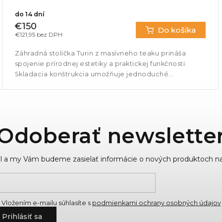
do 14 dní
€150
Do košíka
€121,95 bez DPH
Záhradná stolička Turin z masívneho teaku prináša
spojenie prírodnej estetiky a praktickej funkčnosti.
Skladacia konštrukcia umožňuje jednoduché
uskladnenie a manipuláciu....
Odoberať newslette
ail a my Vám budeme zasielať informácie o nových produktoch n
Vložením e-mailu súhlasíte s
podmienkami ochrany osobných údajov
Prihlásiť sa