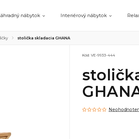
áhradný nábytok
Interiérový nábytok
Rela
ličky
/
stolička skladacia GHANA
Kód:
VE-9933-444
stoličk
GHAN
Neohodnote