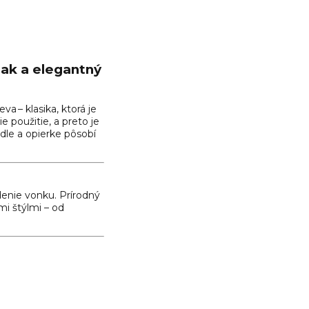
eak a elegantný
a – klasika, ktorá je
 použitie, a preto je
dle a opierke pôsobí
enie vonku. Prírodný
mi štýlmi – od