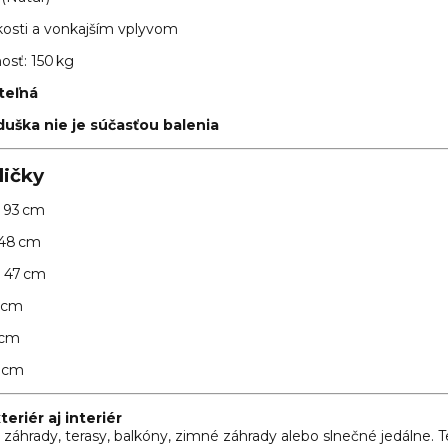
kosti a vonkajším vplyvom
sť: 150 kg
teľná
uška nie je súčasťou balenia
ličky
93 cm
48 cm
47 cm
 cm
 cm
 cm
eriér aj interiér
záhrady, terasy, balkóny, zimné záhrady alebo slnečné jedálne. 