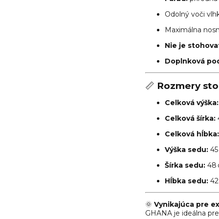
Odolný voči vlh
Maximálna nosno
Nie je stohova
Doplnková pod
📏
Rozmery sto
Celková výška:
Celková šírka:
Celková hĺbka:
Výška sedu:
45
Šírka sedu:
48
Hĺbka sedu:
42
🌞
Vynikajúca pre ext
GHANA je ideálna pre 