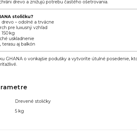
 chráni drevo a znižujú potrebu častého ošetrovania.
HANA stoličku?
 drevo – odolné a trvácne
ch pre luxusný vzhľad
 150 kg
uché uskladnenie
 terasu aj balkón
čku GHANA o vonkajšie podušky a vytvoríte útulné posedenie, ktor
íťažlivé.
arametre
Drevené stoličky
5 kg