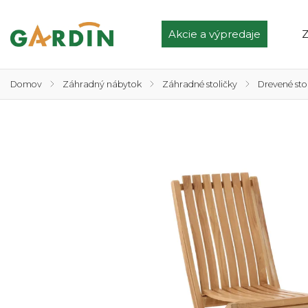
Akcie a výpredaje
Z
Domov
/
Záhradný nábytok
/
Záhradné stoličky
/
Drevené sto