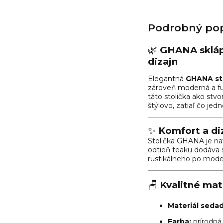
Podrobný pop
🌿
GHANA skláp
dizajn
Elegantná
GHANA st
zároveň moderná a fun
táto stolička ako stv
štýlovo, zatiaľ čo je
✨
Komfort a di
Stolička GHANA je na
odtieň teaku dodáva s
rustikálneho po mode
🪑
Kvalitné mat
Materiál sedad
Farba:
prírodná