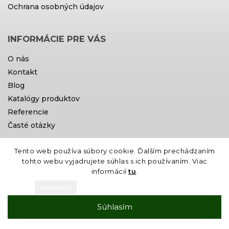
Ochrana osobných údajov
INFORMÁCIE PRE VÁS
O nás
Kontakt
Blog
Katalógy produktov
Referencie
Časté otázky
Tento web používa súbory cookie. Ďalším prechádzaním
Doprava a platby
tohto webu vyjadrujete súhlas s ich používaním. Viac
informácií
tu
.
Nastavenie
Súhlasím
Vytvoril Shoptet
Copyright 2026
Gardin
. Všetky práva
vyhradené.
Grafický návrh vytvořil a nakódoval
Shoptak.cz