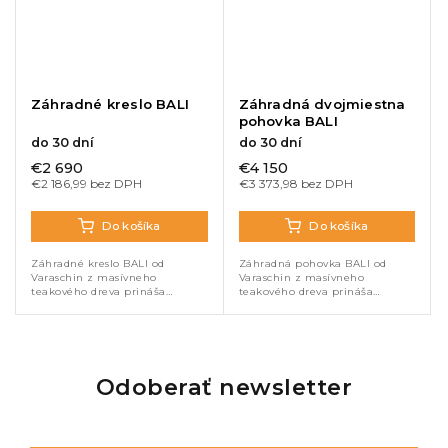
Záhradné kreslo BALI
Záhradná dvojmiestna
pohovka BALI
do 30 dní
do 30 dní
€2 690
€4 150
€2 186,99 bez DPH
€3 373,98 bez DPH
Do košíka
Do košíka
Záhradné kreslo BALI od
Záhradná pohovka BALI od
Varaschin z masívneho
Varaschin z masívneho
teakového dreva prináša
teakového dreva prináša
prirodzenú eleganciu a
prirodzenú eleganciu a
maximálne pohodlie. Mäkké
maximálne pohodlie do vašej
outdoor vankúše a nadčasový
záhrady či na terasu. Mäkké
dizajn vytvárajú ideálne...
outdoor vankúše a nadčasový...
Odoberať newsletter