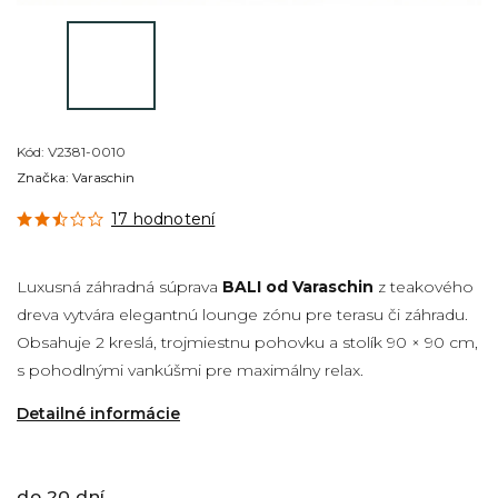
Kód:
V2381-0010
Značka:
Varaschin
17 hodnotení
Luxusná záhradná súprava
BALI od Varaschin
z teakového
dreva vytvára elegantnú lounge zónu pre terasu či záhradu.
Obsahuje 2 kreslá, trojmiestnu pohovku a stolík 90 × 90 cm,
s pohodlnými vankúšmi pre maximálny relax.
Detailné informácie
do 20 dní