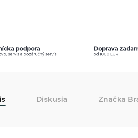
nícka podpora
Doprava zada
vo, servis a pozáručný servis
od 1000 EUR
is
Diskusia
Značka
Br