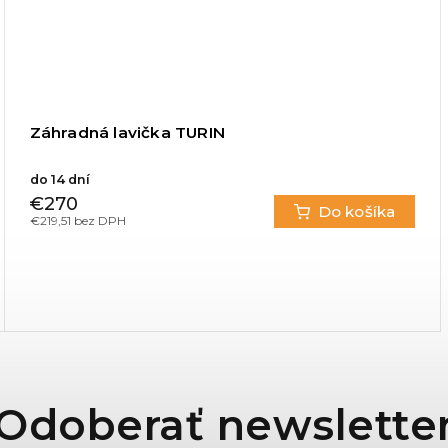
Záhradná lavička TURIN
do 14 dní
€270
Do košíka
€219,51 bez DPH
Odoberať newslette