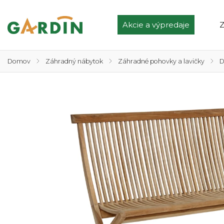
Akcie a výpredaje
Z
Domov
/
Záhradný nábytok
/
Záhradné pohovky a lavičky
/
D