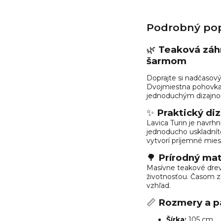
Podrobný pop
🌿
Teaková záhr
šarmom
Doprajte si nadčasový
Dvojmiestna pohovka 
jednoduchým dizajnom,
✨
Praktický di
Lavica Turin je navrhn
jednoducho uskladníte
vytvorí príjemné mies
🌳
Prírodný mat
Masívne teakové dre
životnosťou. Časom zí
vzhľad.
📏
Rozmery a p
Šírka:
105 cm