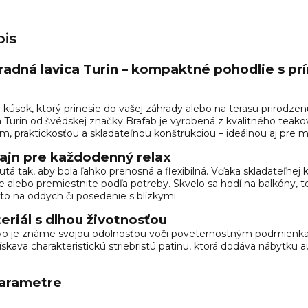
is
adná lavica Turin – kompaktné pohodlie s pr
 kúsok, ktorý prinesie do vašej záhrady alebo na terasu prirodzen
Turin od švédskej značky Brafab je vyrobená z kvalitného teako
 praktickosťou a skladateľnou konštrukciou – ideálnou aj pre me
zajn pre každodenný relax
utá tak, aby bola ľahko prenosná a flexibilná. Vďaka skladateľnej k
 alebo premiestnite podľa potreby. Skvelo sa hodí na balkóny, te
to na oddych či posedenie s blízkymi.
eriál s dlhou životnosťou
vo je známe svojou odolnosťou voči poveternostným podmienk
skava charakteristickú striebristú patinu, ktorá dodáva nábytku a
arametre