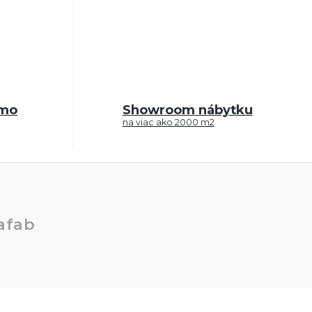
rmo
Showroom nábytku
na viac ako 2000 m2
afab