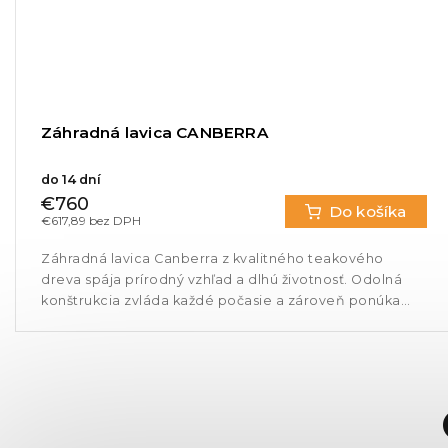
Záhradná lavica CANBERRA
do 14 dní
€760
Do košíka
€617,89 bez DPH
Záhradná lavica Canberra z kvalitného teakového
dreva spája prírodný vzhľad a dlhú životnosť. Odolná
konštrukcia zvláda každé počasie a zároveň ponúka
pohodlné sedenie. Ideálna...