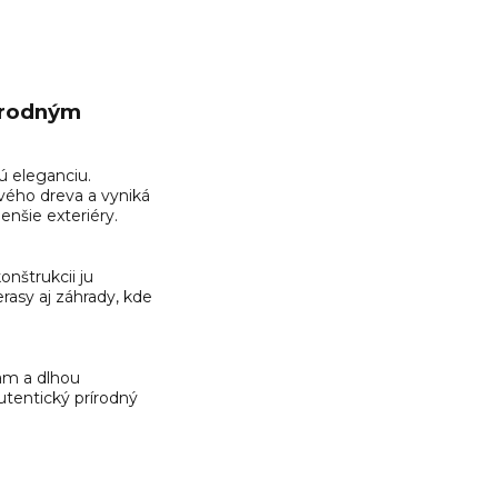
írodným
ú eleganciu.
vého dreva a vyniká
nšie exteriéry.
onštrukcii ju
rasy aj záhrady, kde
am a dlhou
utentický prírodný