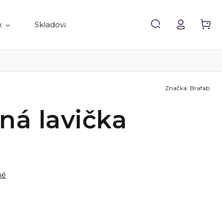
x
Skladovanie
Doplnky
Predávané 
Značka:
Brafab
ná lavička
né