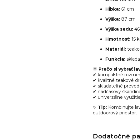
Hĺbka:
61 cm
Výška:
87 cm
Výška sedu:
46
Hmotnosť:
15 
Materiál:
teako
Funkcia:
sklada
🌞
Prečo si vybrať la
✔ kompaktné rozmery 
✔ kvalitné teakové d
✔ skladateľné preved
✔ nadčasový škandiná
✔ univerzálne využitie
✨
Tip:
Kombinujte lavi
outdoorový priestor.
Dodatočné p