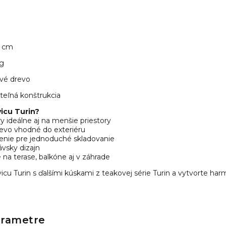
 cm
kg
vé drevo
teľná konštrukcia
vicu Turin?
ideálne aj na menšie priestory
revo vhodné do exteriéru
enie pre jednoduché skladovanie
vsky dizajn
 na terase, balkóne aj v záhrade
cu Turin s ďalšími kúskami z teakovej série Turin a vytvorte har
arametre