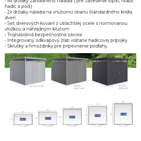
• 4x držiaky záhradného náradia ( pre zavesenie lopát, hrablí,
hadíc a pod.)
• 2x držiaky náradia na vnútornú stranu štandardného krídla
dverí
• Set dverových kovaní z ušľachtilej ocele s normovanou
vložkou a náhradným kľúčom
• Trojnásobná bezpečnostná závora
• Integrovaný odkvapový žľab vrátane hadicovej prípojky
• Skrutky a hmoždinky pre pripevnenie podlahy