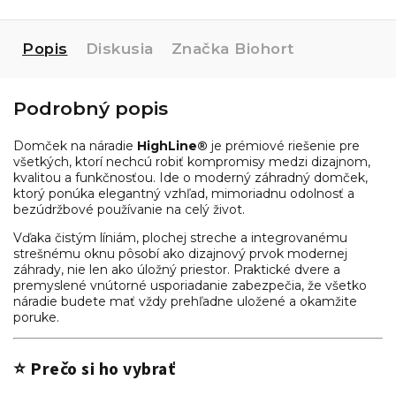
Popis
Diskusia
Značka
Biohort
Podrobný popis
Domček na náradie
HighLine®
je prémiové riešenie pre
všetkých, ktorí nechcú robiť kompromisy medzi dizajnom,
kvalitou a funkčnosťou. Ide o moderný záhradný domček,
ktorý ponúka elegantný vzhľad, mimoriadnu odolnosť a
bezúdržbové používanie na celý život.
Vďaka čistým líniám, plochej streche a integrovanému
strešnému oknu pôsobí ako dizajnový prvok modernej
záhrady, nie len ako úložný priestor. Praktické dvere a
premyslené vnútorné usporiadanie zabezpečia, že všetko
náradie budete mať vždy prehľadne uložené a okamžite
poruke.
⭐ Prečo si ho vybrať