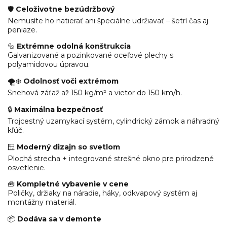
🛡️
Celoživotne bezúdržbový
Nemusíte ho natierať ani špeciálne udržiavať – šetrí čas aj
peniaze.
🔩
Extrémne odolná konštrukcia
Galvanizované a pozinkované oceľové plechy s
polyamidovou úpravou.
🌪️❄️
Odolnosť voči extrémom
Snehová záťaž až 150 kg/m² a vietor do 150 km/h.
🔒
Maximálna bezpečnosť
Trojcestný uzamykací systém, cylindrický zámok a náhradný
kľúč.
🪟
Moderný dizajn so svetlom
Plochá strecha + integrované strešné okno pre prirodzené
osvetlenie.
🧰
Kompletné vybavenie v cene
Poličky, držiaky na náradie, háky, odkvapový systém aj
montážny materiál.
📦
Dodáva sa v demonte