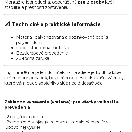
Montáž je jednoduchá, odporúčaná
pre 2 osoby
kvôli
stabilite a presnosti zostavenia.
📐 Technické a praktické informácie
Materiál: galvanizovaná a pozinkovaná oceľ s
polyamidom
Farba: strieborná metalíza
Bezúdržbové prevedenie
20-ročná záruka
HighLine® nie je len domček na náradie – je to dlhodobé
riešenie pre poriadok, bezpečnosť a estetiku vašej záhrady,
ktoré vám bude spoľahlivo slúžiť celé desaťročia.
Základné vybavenie (vrátane): pre všetky veľkosti a
prevedenia
• 2x regálová polica
• 2x regálové stojky (k zaveseniu regálových políc v
ľubovoľnej výške)