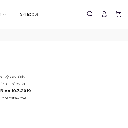
x
Skladovanie
Doplnky
Predávané 
ha výstavníctva
ľtrhu nábytku,
19 do 10.3.2019
.
m predstavíme