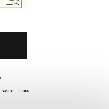
r
a našom e-shope.