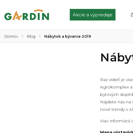
Akcie a výpredaje
Z
Domov
/
Blog
/
Nábytok a bývanie 2019
Nábyt
Raz vidieť je vi
Agrokomplex a p
bytových doplnk
Nájdete nás na 
nové trendy v 
Viac informácii
Mapa výstavis