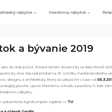
áhradný nábytok
Interiérový nábytok
Rela
ok a bývanie 2019
ac ako sto krát počut. Presne týmito slovami by sa dala zhrnúť úlo
reto by sme Vás radi privítali na 29. ročníku medzinárodného ve
ov, designu a architektúry, ktorý sa uskutoční v čase od
05.3.20
vonkajšej ploche, oproti hlavnému vchodu a pavilónu F, kde Vá
záhradnom nábytku.
 o výstavníctve Agrokomplex nájdete
>>
TU
ka a stánok Gardin