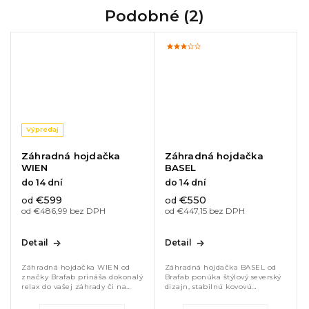
Podobné (2)
Výpredaj
Záhradná hojdačka
Záhradná hojdačka
WIEN
BASEL
do 14 dní
do 14 dní
€599
€550
od
od
od €486,99 bez DPH
od €447,15 bez DPH
Detail
Detail
Záhradná hojdačka WIEN od
Záhradná hojdačka BASEL od
značky Brafab prináša dokonalý
Brafab ponúka štýlový severský
relax do vašej záhrady či na
dizajn, stabilnú kovovú
terasu. Robustná oceľová
konštrukciu a pohodlie pre
konštrukcia s povrchovou
každodenný relax. Priestranné