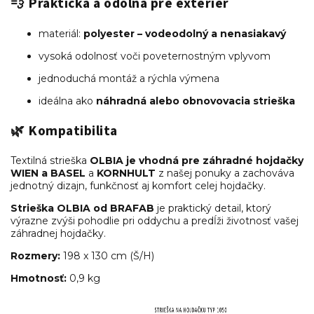
💨 Praktická a odolná pre exteriér
materiál:
polyester – vodeodolný a nenasiakavý
vysoká odolnosť voči poveternostným vplyvom
jednoduchá montáž a rýchla výmena
ideálna ako
náhradná alebo obnovovacia strieška
🌿 Kompatibilita
Textilná strieška
OLBIA je vhodná pre záhradné hojdačky
WIEN
a
BASEL
a
KORNHULT
z našej ponuky a zachováva
jednotný dizajn, funkčnosť aj komfort celej hojdačky.
Strieška OLBIA od BRAFAB
je praktický detail, ktorý
výrazne zvýši pohodlie pri oddychu a predĺži životnosť vašej
záhradnej hojdačky.
Rozmery:
198 x 130 cm (Š/H)
Hmotnosť:
0,9 kg