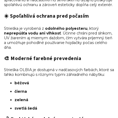
spoľahlivú ochranu a zároveň esteticky dopĺňa celý exteriér.
☀️ Spoľahlivá ochrana pred počasím
Strieška je vyrobená z
odolného polyesteru
, ktorý
neprepúšťa vodu ani vlhkosť
. Účinne chráni pred slnkom,
UV žiarením aj miernym dažďom, čím vytvára príjemný tieň
a umožňuje pohodlné používanie hojdačky počas celého
dňa.
🎨 Moderné farebné prevedenia
Strieška OLBIA je dostupná v nadčasových farbách, ktoré sa
ľahko kombinujú s rôznymi typmi záhradného nábytku:
béžová
čierna
zelená
svetlá šedá