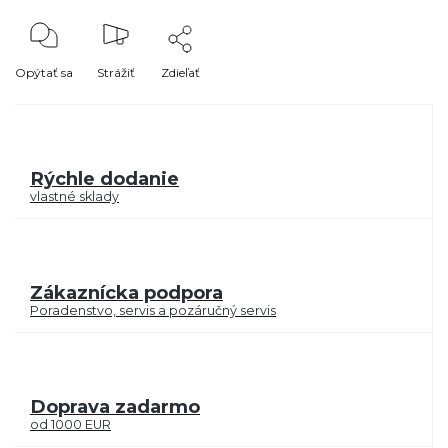
Opýtať sa
Strážiť
Zdieľať
Rýchle dodanie
vlastné sklady
Zákaznícka podpora
Poradenstvo, servis a pozáručný servis
Doprava zadarmo
od 1000 EUR