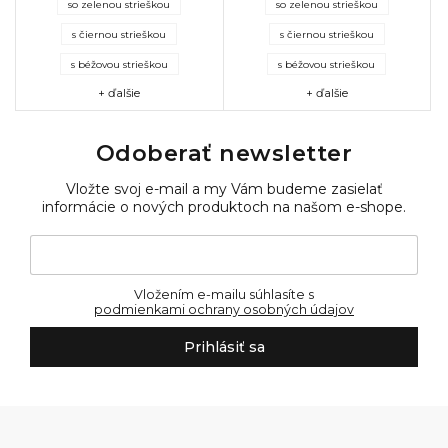
so zelenou strieškou
so zelenou strieškou
úpravou odolnou voči počasiu
sedenie pre 2–3 osoby dopĺňa
zaručuje...
praktická...
s čiernou strieškou
s čiernou strieškou
s béžovou strieškou
s béžovou strieškou
+ ďalšie
+ ďalšie
Odoberať newsletter
Vložte svoj e-mail a my Vám budeme zasielať
informácie o nových produktoch na našom e-shope.
Vložením e-mailu súhlasíte s
podmienkami ochrany osobných údajov
Prihlásiť sa