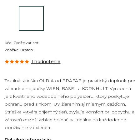
Kód:
Zvoľte variant
Značka:
Brafab
1 hodnotenie
Textilná strieška OLBIA od BRAFAB je praktický doplnok pre
záhradné hojdačky WIEN, BASEL a KORNHULT. Vyrobená
je z kvalitného vodeodolného polyesteru, ktorý poskytuje
ochranu pred slnkom, UV žiarením aj miernym dažďom.
Strieška vytvára príjemný tieň, zvyšuje komfort pri oddychu a
zároveň osvieži vzhľad hojdačky. Ideálna na každodenné
používanie v exteriéri.
Detailné informácie