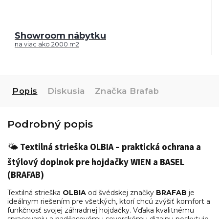
Showroom nábytku
na viac ako 2000 m2
Popis
Diskusia
Značka
Brafab
Podrobný popis
🌤
Textilná strieška OLBIA – praktická ochrana a
štýlový doplnok pre hojdačky WIEN a BASEL
(BRAFAB)
Textilná strieška
OLBIA
od švédskej značky
BRAFAB
je
ideálnym riešením pre všetkých, ktorí chcú zvýšiť komfort a
funkčnosť svojej záhradnej hojdačky. Vďaka kvalitnému
spracovaniu a nadčasovému severskému dizajnu poskytuje